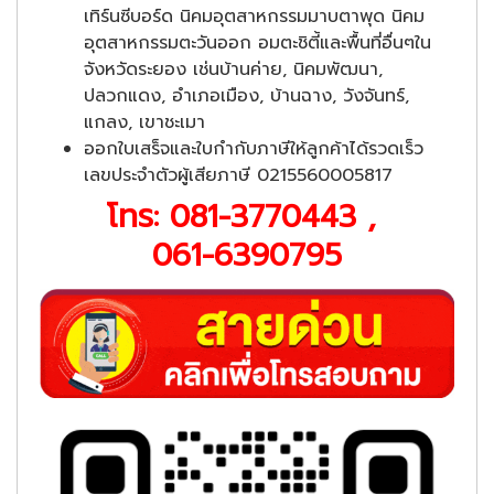
เทิร์นซีบอร์ด นิคมอุตสาหกรรมมาบตาพุด นิคม
อุตสาหกรรมตะวันออก อมตะชิตี้และพื้นที่อื่นๆใน
จังหวัดระยอง เช่นบ้านค่าย, นิคมพัฒนา,
ปลวกแดง, อำเภอเมือง, บ้านฉาง, วังจันทร์,
แกลง, เขาชะเมา
ออกใบเสร็จและใบกำกับภาษีให้ลูกค้าได้รวดเร็ว
เลขประจำตัวผู้เสียภาษี 0215560005817
โทร:
081-3770443
,
061-6390795