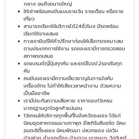
กลาง จนถึงขนาดใหญ่
ให้เช่าพร้อมคนขับแบบรายวัน รายเดือน หรือราย
เที่ยว
สามารถเรียกใช้บริการได้24ชั่วโมง มีรถพร้อม
เรียกใช้งานเสมอ
ทางเรายินดีให้คำปรึกษาก่อนให้เลือกรถเหมาะสม
ตามประเภทการใช้งาน รถของเรามีการตรวจสอบ
สภาพรถเสมอ
รถแบรนด์ญี่ปุ่นทุกคัน และรถมีใบจป.2รองรับทุก
คัน
คนขับของเรามีความเชี่ยวชาญในการบังคับ
เครื่องจักร ไม่ทำให้เสียเวลาหน้างาน ด้วยความ
เป็นมืออาชีพ
เรามีประกันความเสียหาย ราคาของ13เครน
มาตรฐานถูกใจลูกค้าแน่นอน
13เครนให้บริการทุกพื้นที่ในจังหวัดระยอง ได้แก่
นิคมอุตสาหกรรมมาบตาพุด อีสเทิร์นซีบอร์ด นิคม
อมตะชิตี้ระยอง นิคมพัฒนา ปลวกแดง บ่อวิน
บ้านค่าย อำเภอเมือง บ้านฉาง เขาชะเมา วังจันทร์