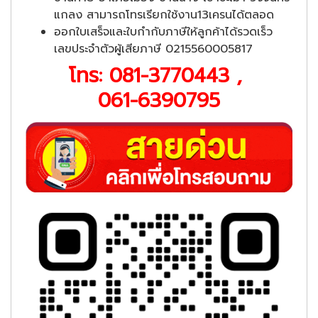
แกลง สามารถโทรเรียกใช้งาน13เครนได้ตลอด
ออกใบเสร็จและใบกำกับภาษีให้ลูกค้าได้รวดเร็ว
เลขประจำตัวผู้เสียภาษี 0215560005817
โทร:
081-3770443
,
061-6390795